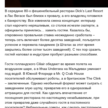
В середине 80-х фешенебельный ресторан Dick’s Last Resort
в Лас Вегасе был близок к провалу, а его владелец готовился
к банкротству. Все изменила смена концепции: интерьер
стал нарочито неряшливым, со столов исчезли скатерти, а
официанты принялись… хамить гостям. Казалось бы,
откровенно провальная ставка неожиданно сработала –
теперь сеть включает более десятка заведений, пользуется
успехом и пережила пандемию (в Штатах за этот время
закрылись более сотни тысяч заведений). С тех пор сразить
гостей наповал в индустрии пробуют разными способами.
Гости голландского Ciliair обедают во время полета на
воздушном шаре, а в Ithaa Undersea на Мальдивах ужинают
под водой. В Южной Флориде в Mr. Q Crab House
посетителей обслуживают роботы, а в британском The Clink
– заключенные. Однако необычный формат может сыграть с
заведением злую шутку, превратив его в одноразовый
аттракцион для гостей. Как сделать впечатление от
посещения ресторана по-настоящему незабываемым, при
этом превратив даже случайного гостя в постоянного
посетителя? Небанальные советы, как сделать ресторанное