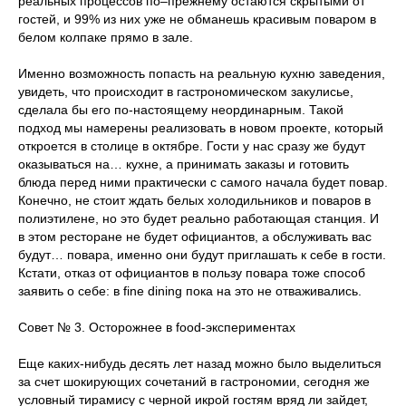
реальных процессов по–прежнему остаются скрытыми от
гостей, и 99% из них уже не обманешь красивым поваром в
белом колпаке прямо в зале.
Именно возможность попасть на реальную кухню заведения,
увидеть, что происходит в гастрономическом закулисье,
сделала бы его по-настоящему неординарным. Такой
подход мы намерены реализовать в новом проекте, который
откроется в столице в октябре. Гости у нас сразу же будут
оказываться на… кухне, а принимать заказы и готовить
блюда перед ними практически с самого начала будет повар.
Конечно, не стоит ждать белых холодильников и поваров в
полиэтилене, но это будет реально работающая станция. И
в этом ресторане не будет официантов, а обслуживать вас
будут… повара, именно они будут приглашать к себе в гости.
Кстати, отказ от официантов в пользу повара тоже способ
заявить о себе: в fine dining пока на это не отваживались.
Совет № 3. Осторожнее в food-экспериментах
Еще каких-нибудь десять лет назад можно было выделиться
за счет шокирующих сочетаний в гастрономии, сегодня же
условный тирамису с черной икрой гостям вряд ли зайдет,