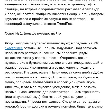
заведение необычнее и выделиться в гастроландшафте
столицы, на встрече с журналистами рассказал Александр
Орлов, основатель холдинга Bulldozer Group. Организатором
круглого стола о проблеме запуска новых ресторанных
концепций выступило агентство TrendFox.
Совет № 1. Больше путешествуйте
Люди, которые регулярно путешествуют, в среднем на 7%
счастливее
остальных. Если вы задумались над запуском
необычного ресторана, все шансы пополнить ряды
«счастливчиков» у вас точно есть. Отправляйтесь в
путешествие в буквальном смысле сломя голову, посещайте
разные города и континенты и везде, конечно, ходите в
рестораны. И ешьте, ешьте! Например, за семь дней в Дубае
мы с командой посещаем до 15 ресторанов, пробуем все
меню, собираем впечатления и коллекционируем вкусы.
Лишь так, и это мое глубокое убеждение, можно развить
незаменимое качество для ресторатора – насмотренность
(или визуальный вкус), без которой, увы, запустить
нестандартный проект нет шансов. Следите за трендами в
мировой food-индустрии в режиме non-stop. Лишь так можно