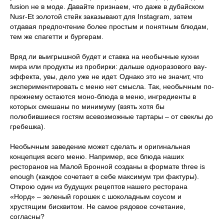
fusion не в моде. Давайте признаем, что даже в дубайском
Nusr-Et золотой стейк заказывают для Instagram, затем
отдавая предпочтение более простым и понятным блюдам,
тем же спагетти и бургерам.
Вряд ли выигрышной будет и ставка на необычные кухни
мира или продукты из пробирки: дальше одноразового вау-
эффекта, увы, дело уже не идет. Однако это не значит, что
экспериментировать с меню нет смысла. Так, необычным по-
прежнему остаются моно-блюда в меню, ингредиенты в
которых смешаны по минимуму (взять хотя бы
полюбившиеся гостям всевозможные тартары – от свеклы до
гребешка).
Необычным заведение может сделать и оригинальная
концепция всего меню. Например, все блюда наших
ресторанов на Малой Бронной созданы в формате three is
enough (каждое сочетает в себе максимум три фактуры).
Открою один из будущих рецептов нашего ресторана
«Норд» – зеленый горошек с шоколадным соусом и
хрустящим бисквитом. Не самое рядовое сочетание,
согласны?