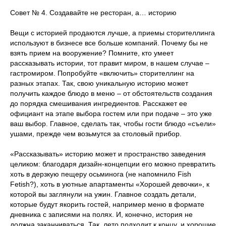
Совет № 4. Создавайте не ресторан, а… историю
Вещи с историей продаются лучше, а приемы сторителлинга
используют в бизнесе все больше компаний. Почему бы не
взять прием на вооружение? Помните, кто умеет
рассказывать истории, тот правит миром, в нашем случае –
гастромиром. Попробуйте «включить» сторителлинг на
разных этапах. Так, свою уникальную историю может
получить каждое блюдо в меню – от обстоятельств создания
до порядка смешивания ингредиентов. Расскажет ее
официант на этапе выбора гостем или при подаче – это уже
ваш выбор. Главное, сделать так, чтобы гости блюдо «съели»
ушами, прежде чем возьмутся за столовый прибор.
«Рассказывать» историю может и пространство заведения
целиком: благодаря дизайн-концепции его можно превратить
хоть в дерзкую пещеру осьминога (не напомнило Fish
Fetish?), хоть в уютные апартаменты «Хорошей девочки», к
которой вы заглянули на ужин. Главное создать детали,
которые будут якорить гостей, например меню в формате
дневника с записями на полях. И, конечно, история не
должна заканчиваться. Так, лето подходит к концу, и хорошие