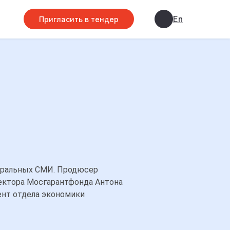
En
Пригласить в тендер
еральных СМИ. Продюсер
ректора Мосгарантфонда Антона
ент отдела экономики