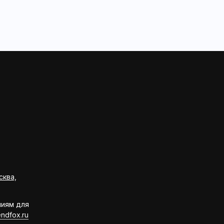
сква,
ниям для
ndfox.ru