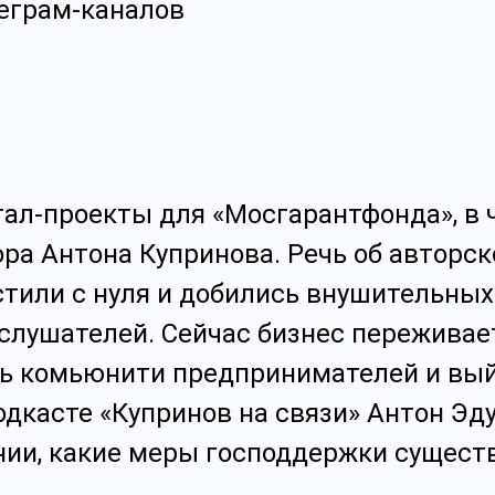
еграм-каналов
л-проекты для «Мосгарантфонда», в ч
ра Антона Купринова. Речь об авторск
стили с нуля и добились внушительных
слушателей. Сейчас бизнес переживае
ать комьюнити предпринимателей и вы
одкасте «Купринов на связи» Антон Эд
нии, какие меры господдержки сущест