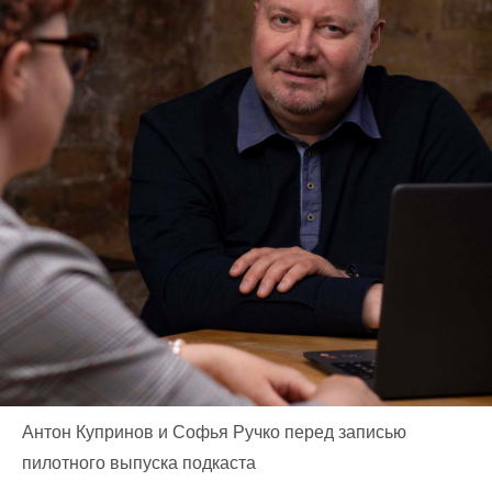
Антон Купринов и Софья Ручко перед записью
пилотного выпуска подкаста