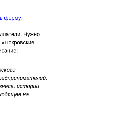
ь форму
.
лушатели. Нужно
е «Покровские
исание:
вского
редпринимателей.
знеса, истории
ходящее на