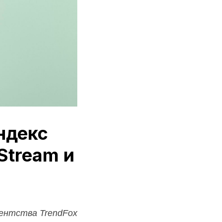
ндекс
Stream и
гентства TrendFox