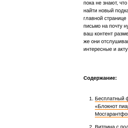
пока не знают, чт
найти новый подка
главной странице
письмо на почту н
ваш контент разме
же они отслушива
интересные и акт
Содержание:
Бесплатный ф
«Блокнот пиа
Мосгарантфон
Витрина с по