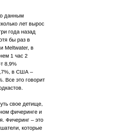
По данным
сколько лет вырос
три года назад
тя бы раз в
 Meltwater, в
нем 1 час 2
т 8,9%
0,7%, в США –
. Все это говорит
одкастов.
уть свое детище,
тном фичеринге и
я. Фичеринг – это
ушатели, которые