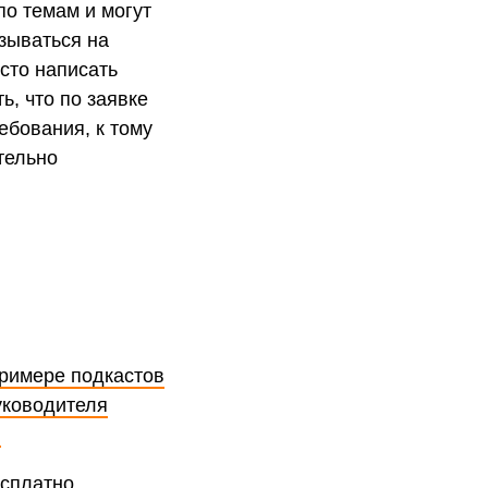
по темам и могут
азываться на
сто написать
ь, что по заявке
ебования, к тому
тельно
примере подкастов
уководителя
.
есплатно.