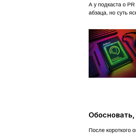
А у подкаста о PR
абзаца, но суть яс
Обосновать,
После короткого 