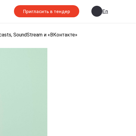
En
Пригласить в тендер
casts, SoundStream и «ВКонтакте»