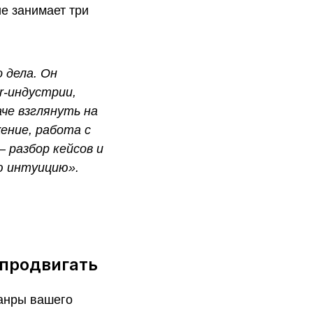
е занимает три
 дела. Он
r-индустрии,
че взглянуть на
ение, работа с
 разбор кейсов и
ю интуицию».
 продвигать
жанры вашего