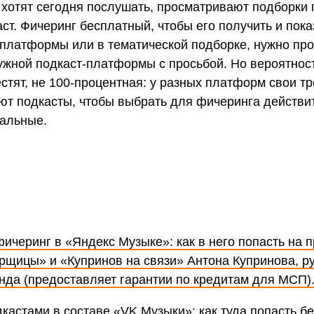
о хотят сегодня послушать, просматривают подборки 
ст. Фичеринг бесплатный, чтобы его получить и пок
 платформы или в тематической подборке, нужно про
ужной подкаст-платформы с просьбой. Но вероятност
стят, не 100-процентная: у разных платформ свои тр
ют подкасты, чтобы выбрать для фичеринга действи
уальные.
ичеринг в «Яндекс Музыке»: как в него попасть на 
рщицы» и «Купринов на связи» Антона Купринова, р
да (предоставляет гарантии по кредитам для МСП)
дкастами в составе «VK Музыки»: как туда попасть б