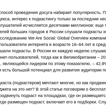
способ проведения досуга набирает популярность. 
кса, интерес к подкастингу только за последние не
 слушателей исчисляется десятками миллионов: еще 
елей больших городов в России слушали подкасты хо
сследованию We Are Social: Global Overview компании
пользователи интернета в возрасте 16–64 лет в сред
ушали подкасты. В России их каждую неделю слушаю
ет-пользователей, тогда как в Великобритании – 2
, являющейся лидером по этому показателю, – 42,9%
ии есть большой потенциал для развития аудитории п
каста (подкастером) мечтают многие, но как продвин
жета на это нет? В этой статье поговорим о беспла
родвинуть подкаст на площадках, где он размещаетс
где размещен подкаст, включает его в подборки. Сл