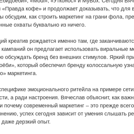
Ёбидоёби», «Modi», «Утконос» и MyBox. Сегодня Вяч
 «Правда кофе» и продолжает доказывать, что для в
 обсудим, как строить маркетинг на грани фола, пр
нные охваты буквально из ничего.
щий креатив рождается именно там, где заканчивают
х кампаний он предлагает использовать виральные м
ю обсуждать бренд без внешних стимулов. Яркий пр
оёби», который обеспечил бренду колоссальную узн
о» маркетинга.
пецифике эмоционального ритейла на примере сети 
сти, а ради настроения. Вячеслав объяснит, как ва
 почему современный маркетинг – это прежде всего 
нению, успех сегодня зависит от умения слышать ре
 даже дерзкий опыт.