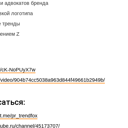
в и адвокатов бренда
овкой логотипа
е тренды
лением Z
.be/cK-NoPUyX7w
.ru/video/904b74cc5038a963d844f49661b2949b/
саться:
/t.me/pr_trendfox
utube.ru/channel/45173707/