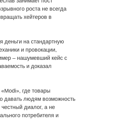
еслав занимает пост
зрывного роста не всегда
евращать хейтеров в
ся деньги на стандартную
еханики и провокации,
имер – нашумевший кейс с
аваемость и доказал
«Modi», где товары
жно давать людям возможность
честный диалог, а не
ального потребителя и