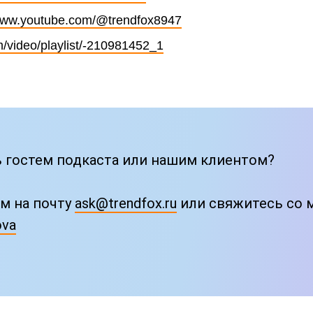
/www.youtube.com/@trendfox8947
m/video/playlist/-210981452_1
ь гостем подкаста или нашим клиентом?
м на почту
ask@trendfox.ru
или свяжитесь со м
ova