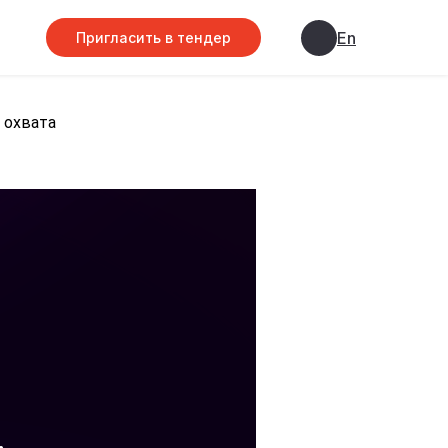
En
Пригласить в тендер
 охвата