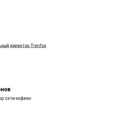
ьный директор Trenfox
онов
ор сети кофеен