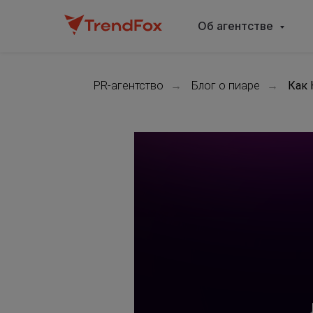
Об агентстве
PR-агентство
→
Блог о пиаре
→
Как 