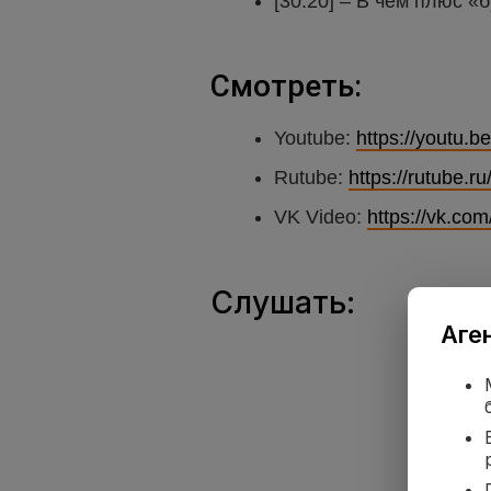
[30:20] – В чем плюс «
Смотреть:
Youtube:
https://youtu.
Rutube:
https://rutube
VK Video:
https://vk.c
Слушать:
Аге