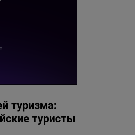
ей туризма:
айские туристы