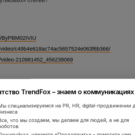
бутиковых» отелей?
be/ByPBM02IVIU
.ru/video/c49b4e618ac74ac5657524e063f6b366/
om/video-210981452_456239069
нтство TrendFox – знаем о коммуникациях 
Мы специализируемся на PR, HR, digital-продвижении 
бизнеса
Все, что мы создаем, мы делаем для людей, а не для
роботов
Пожалуйста, нажмите «Продолжить» – помогите нам