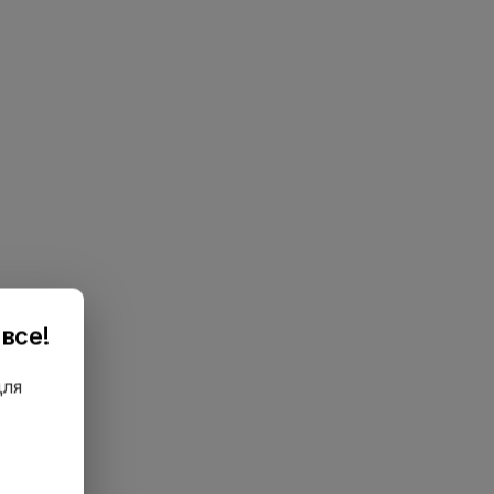
все!
для