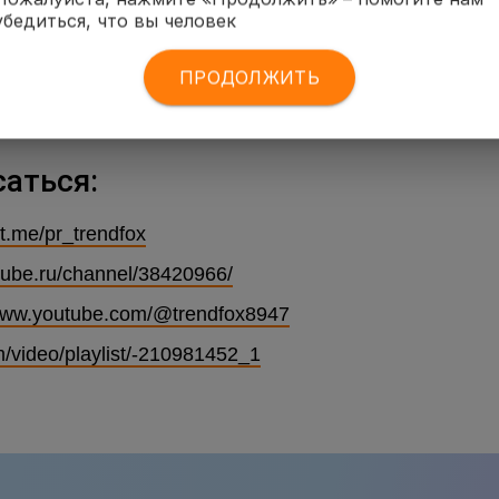
убедиться, что вы человек
ПРОДОЛЖИТЬ
саться:
/t.me/pr_trendfox
utube.ru/channel/38420966/
/www.youtube.com/@trendfox8947
m/video/playlist/-210981452_1