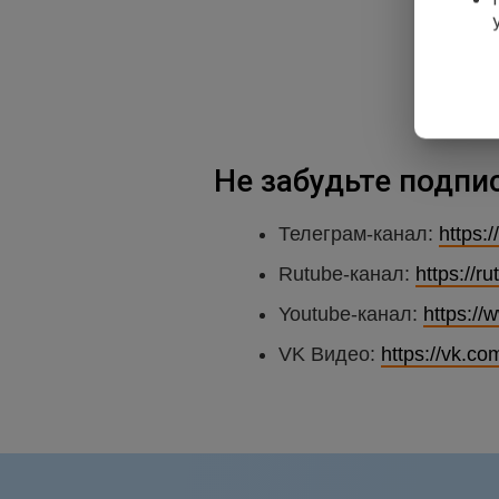
Не забудьте подпи
Телеграм-канал:
https:/
Rutube-канал:
https://r
Youtube-канал:
https:/
VK Видео:
https://vk.co