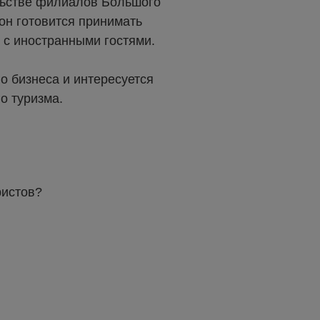
ельстве филиалов Большого
ион готовится принимать
ы с иностранными гостями.
го бизнеса и интересуется
о туризма.
ристов?