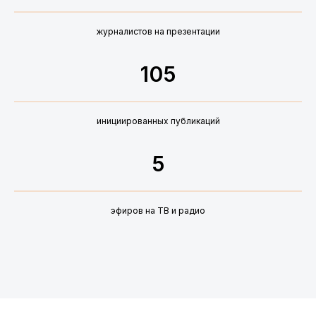
журналистов на презентации
105
+7
инициированных публикаций
5
Даю
Согласие на обработку персональных
данных
эфиров на ТВ и радио
Ознакомился с
Политикой
конфиденциальности
Обсудить задачи