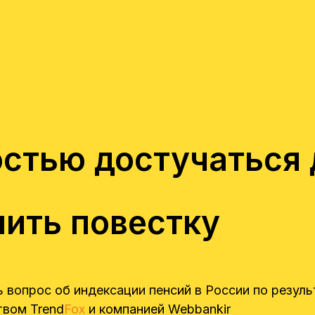
остью достучаться 
нить повестку
вопрос об индексации пенсий в России по резул
твом Trend
Fox
и компанией Webbankir