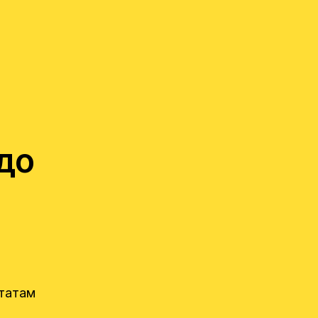
до
ьтатам