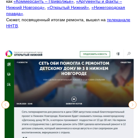
как
«Коммерсантъ – Приволжье»
,
«Аргументы и факты –
Нижний Новгород»
,
«Открытый Нижний»
,
«Нижегородская
правда»
.
Сюжет, посвященный итогам ремонта, вышел на
телеканале
ННТВ
.